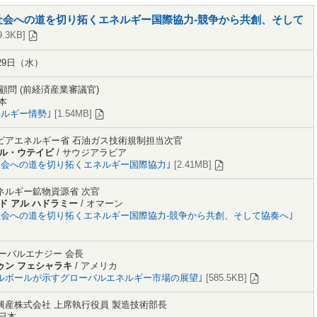
社会への道を切り拓くエネルギー国際協力‐競争から共創、そして
9.3KB]
29日（水）
顧問 (前経済産業審議官)
日本
ネルギー情勢｣
[1.54MB]
ビアエネルギー省 石油ガス技術規制担当次官
アル・ウテイビ
/ サウジアラビア
社会への道を切り拓くエネルギー国際協力｣
[2.41MB]
ネルギー鉱物資源省 次官
ド アル ハドラミー
/ オマーン
社会への道を切り拓くエネルギー国際協力‐競争から共創、そして協奏へ｣
ローバルエナジー 会長
ゥン フェシャラキ
/ アメリカ
ルボールが示すグローバルエネルギー市場の展望｣
[585.5KB]
興産株式会社 上席執行役員 製造技術部長
 日本