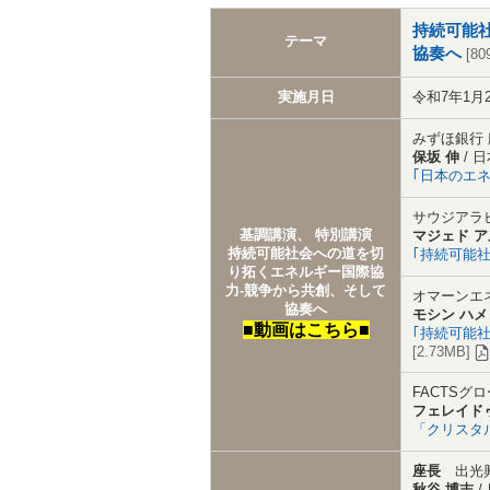
持続可能
テーマ
協奏へ
[80
実施月日
令和7年1月
みずほ銀行 
保坂 伸
/ 
｢日本のエ
サウジアラ
基調講演、 特別講演
マジェド 
持続可能社会への道を切
｢持続可能
り拓くエネルギー国際協
力‐競争から共創、そして
オマーンエ
協奏へ
モシン ハメ
■動画はこちら■
｢持続可能
[2.73MB]
FACTSグ
フェレイド
「クリスタ
座長
出光
秋谷 博志
/