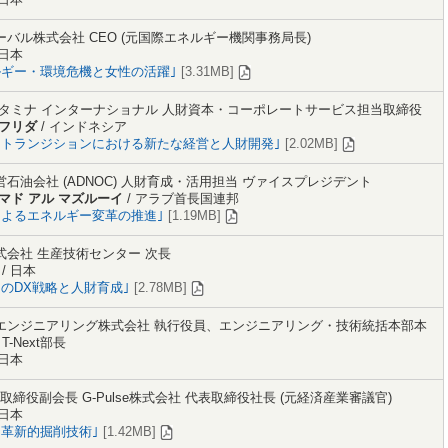
バル株式会社 CEO (元国際エネルギー機関事務局長)
 日本
ルギー・環境危機と女性の活躍｣
[3.31MB]
ルタミナ インターナショナル 人財資本・コーポレートサービス担当取締役
ルフリダ
/ インドネシア
ートランジションにおける新たな経営と人財開発｣
[2.02MB]
石油会社 (ADNOC) 人財育成・活用担当 ヴァイスプレジデント
マド アル マズルーイ
/ アラブ首長国連邦
によるエネルギー変革の推進｣
[1.19MB]
式会社 生産技術センター 次長
/ 日本
のDX戦略と人財育成｣
[2.78MB]
エンジニアリング株式会社 執行役員、エンジニアリング・技術統括本部本
T-Next部長
 日本
 Inc. 取締役副会長 G-Pulse株式会社 代表取締役社長 (元経済産業審議官)
 日本
と革新的掘削技術｣
[1.42MB]