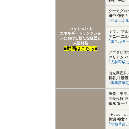
タナカグロー
田中 伸男
/
｢世界エネ
セッション 1
キラン プ
エネルギートランジショ
テニー エ
ンにおける新たな経営と
｢エネルギ
人財開発
■動画はこちら■
アブダビ国営
マリアム ハ
｢人財育成
出光興産株
長谷川 勝宣
｢事業変革期
座長
東洋
部長代行 兼 
富永 賢一
/
I-Pulse
片瀬 裕文
/
｢地熱革命