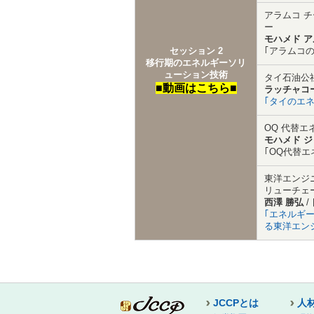
アラムコ 
ー
モハメド 
セッション 2
｢アラムコ
移行期のエネルギーソリ
ューション技術
タイ石油公
■動画はこちら■
ラッチャコ
｢タイのエ
OQ 代替エ
モハメド ジ
｢OQ代替
東洋エンジ
リューチェ
西澤 勝弘
/
｢エネルギ
る東洋エン
JCCPとは
人