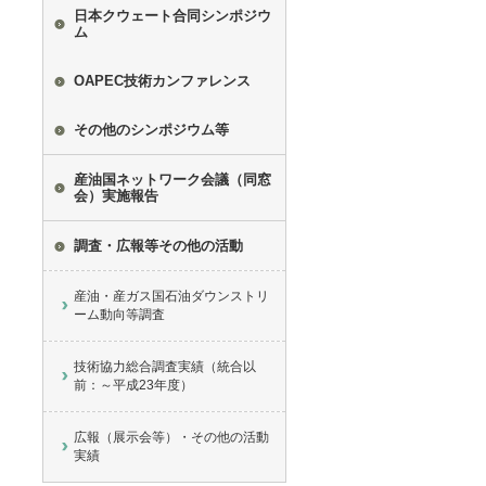
日本クウェート合同シンポジウ
ム
OAPEC技術カンファレンス
その他のシンポジウム等
産油国ネットワーク会議（同窓
会）実施報告
調査・広報等その他の活動
産油・産ガス国石油ダウンストリ
ーム動向等調査
技術協力総合調査実績（統合以
前：～平成23年度）
広報（展示会等）・その他の活動
実績