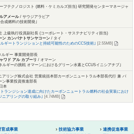
チーフテクノロジスト (燃料・ケミカルズ担当) 研究開発センターマネージャ
アルアメール
/ サウジアラビア
の合成燃料の技術開発｣
社 上級執行役員副社長 (コーポレート・サステナビリティ担当)
ーン カンパナトサンヤコーン
/ タイ
ネルギートランジションと持続可能性のためのCCS技術｣
[2.55MB]
ネルギー 事業開発部長
ャワド アル カブーリ
/ オマーン
エネルギーの挑戦 オマーンにおけるグリーン水素とCCUSイニシアチブ｣
ニアリング株式会社 営業統括本部カーボンニュートラル本部長代行 兼 バ
ーン事業投資推進部長
 日本
ートランジション達成に向けたカーボンニュートラル燃料の社会実装におけ
ジニアリングの取り組み｣
[4.74MB]
材育成事業
技術協力事業
連携促進事業